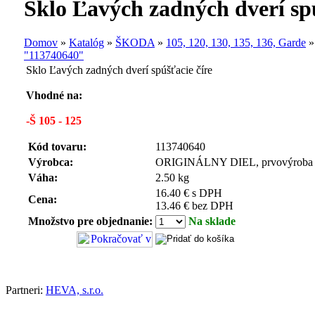
Sklo Ľavých zadných dverí spú
Domov
»
Katalóg
»
ŠKODA
»
105, 120, 130, 135, 136, Garde
"113740640"
Sklo Ľavých zadných dverí spúšťacie číre
Vhodné na:
-Š 105 - 125
Kód tovaru:
113740640
Výrobca:
ORIGINÁLNY DIEL, prvovýroba
Váha:
2.50 kg
16.40 € s DPH
Cena:
13.46 € bez DPH
Množstvo pre objednanie:
Na sklade
Partneri:
HEVA, s.r.o.