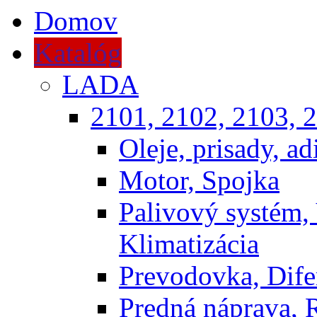
Domov
Katalóg
LADA
2101, 2102, 2103, 2
Oleje, prisady, adi
Motor, Spojka
Palivový systém,
Klimatizácia
Prevodovka, Dife
Predná náprava, 