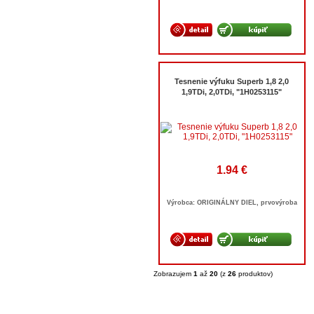
Tesnenie výfuku Superb 1,8 2,0
1,9TDi, 2,0TDi, "1H0253115"
1.94 €
Výrobca: ORIGINÁLNY DIEL, prvovýroba
Zobrazujem
1
až
20
(z
26
produktov)