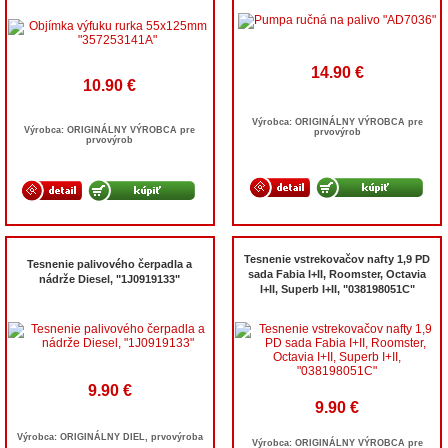
14.90 €
10.90 €
Výrobca: ORIGINÁLNY VÝROBCA pre
Výrobca: ORIGINÁLNY VÝROBCA pre
prvovýrob
prvovýrob
Tesnenie vstrekovačov nafty 1,9 PD
Tesnenie palivového čerpadla a
sada Fabia I+II, Roomster, Octavia
nádrže Diesel, "1J0919133"
I+II, Superb I+II, "038198051C"
9.90 €
9.90 €
Výrobca: ORIGINÁLNY DIEL, prvovýroba
Výrobca: ORIGINÁLNY VÝROBCA pre