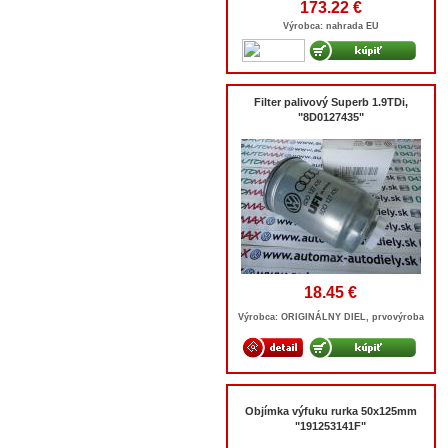
173.22 €
Výrobca: nahrada EU
Filter palivový Superb 1.9TDi,
"8D0127435"
18.45 €
Výrobca: ORIGINÁLNY DIEL, prvovýroba
Objímka výfuku rurka 50x125mm
"191253141F"