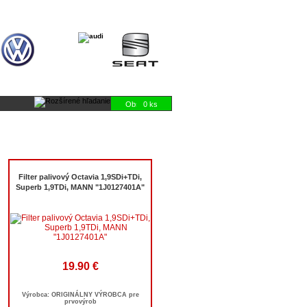
0 ks
Filter palivový Octavia 1,9SDi+TDi,
Superb 1,9TDi, MANN "1J0127401A"
19.90 €
Výrobca: ORIGINÁLNY VÝROBCA pre
prvovýrob