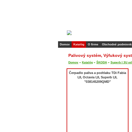
Domov
Katalóg
O firme
Obchodné podmienk
Palivový systém, Výfukový syst
Domov
»
Katalóg
»
ŠKODA
»
Superb I 3U o
Čerpadlo paliva a podtlaku TDi Fabia
I,II, Octavia I,II, Superb I,II,
"038145209QMD"