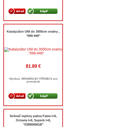
Katalyzátor UNI do 3000cm ovalny ,
"099-948"
81.89 €
Výrobca: ORIGINÁLNY VÝROBCA pre
prvovýrob
Snímač teploty paliva Fabia I+II,
Octavia I+II, Superb I+II,
"038906081B"