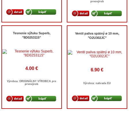
prvovýrob
Tesnenie výfuku Superb,
Ventil paliva spätný ø 10 mm,
"8D0253115"
"O2U302JC"
4.00 €
6.90 €
Výrobca: ORIGINÁLNY VÝROBCA pre
Výrobca: nahrada EU
prvovýrob
© 2026
AUTOMAX - Eshop