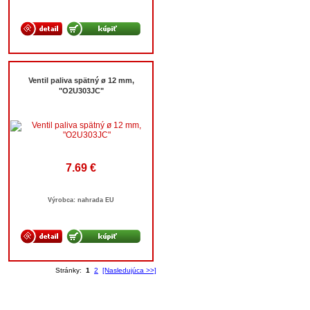
Ventil paliva spätný ø 12 mm,
"O2U303JC"
7.69 €
Výrobca: nahrada EU
Stránky:
1
2
[Nasledujúca >>]
 - internetový obchod
, Všetky práva vyhradené