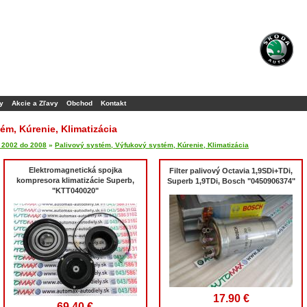
y
Akcie a Zľavy
Obchod
Kontakt
ém, Kúrenie, Klimatizácia
d 2002 do 2008
»
Palivový systém, Výfukový systém, Kúrenie, Klimatizácia
Elektromagnetická spojka
Filter palivový Octavia 1,9SDi+TDi,
kompresora klimatizácie Superb,
Superb 1,9TDi, Bosch "0450906374"
"KTT040020"
17.90 €
69.40 €