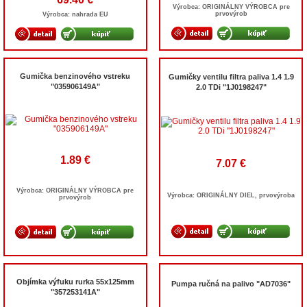
Výrobca: ORIGINÁLNY VÝROBCA pre
prvovýrob
Výrobca: nahrada EU
Gumička benzinového vstreku
Gumičky ventilu filtra paliva 1.4 1.9
"035906149A"
2.0 TDi "1J0198247"
1.89 €
7.07 €
Výrobca: ORIGINÁLNY VÝROBCA pre
Výrobca: ORIGINÁLNY DIEL, prvovýroba
prvovýrob
Objímka výfuku rurka 55x125mm
Pumpa ručná na palivo "AD7036"
"357253141A"