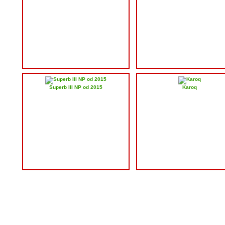
Superb III NP od 2015
Karoq
Partneri:
HEVA, s.r.o.