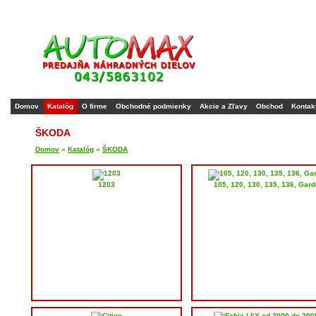
Domov
Katalóg
O firme
Obchodné podmienky
Akcie a Zľavy
Obchod
Kontak
ŠKODA
Domov
»
Katalóg
»
ŠKODA
1203
105, 120, 130, 135, 136, Gard