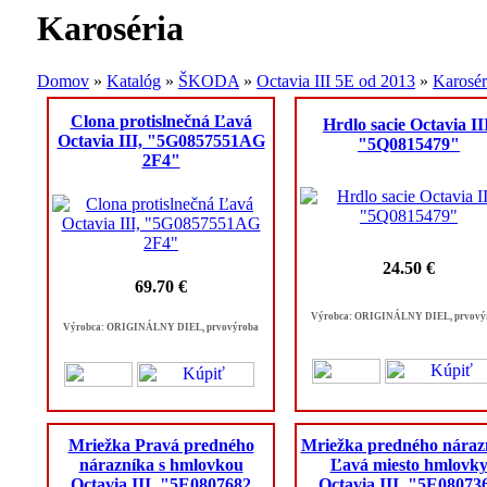
Karoséria
Domov
»
Katalóg
»
ŠKODA
»
Octavia III 5E od 2013
»
Karosér
Clona protislnečná Ľavá
Hrdlo sacie Octavia II
Octavia III, "5G0857551AG
"5Q0815479"
2F4"
24.50 €
69.70 €
Výrobca: ORIGINÁLNY DIEL, prvový
Výrobca: ORIGINÁLNY DIEL, prvovýroba
Mriežka Pravá predného
Mriežka predného náraz
nárazníka s hmlovkou
Ľavá miesto hmlovk
Octavia III, "5E0807682
Octavia III, "5E08073