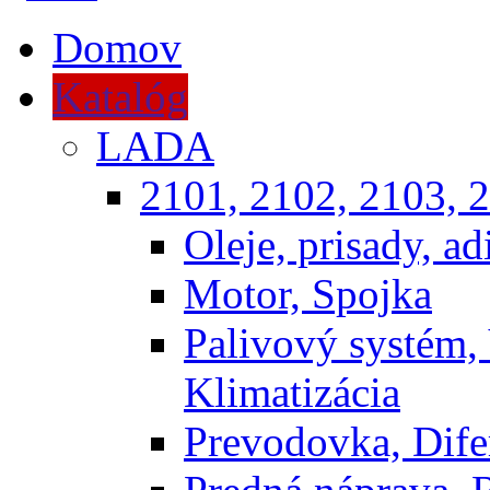
Domov
Katalóg
LADA
2101, 2102, 2103, 2
Oleje, prisady, adi
Motor, Spojka
Palivový systém,
Klimatizácia
Prevodovka, Dife