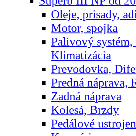
Superb III NP od 2
Oleje, prisady, adi
Motor, spojka
Palivový systém,
Klimatizácia
Prevodovka, Dife
Predná náprava, 
Zadná náprava
Kolesá, Brzdy
Pedálové ustrojen