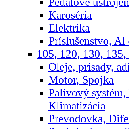
Pedálové ustrojen
Karoséria
Elektrika
Príslušenstvo, Al 
105, 120, 130, 135,
Oleje, prisady, adi
Motor, Spojka
Palivový systém,
Klimatizácia
Prevodovka, Dife