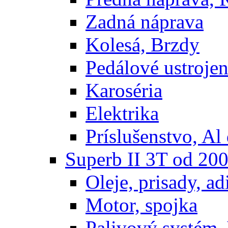
Zadná náprava
Kolesá, Brzdy
Pedálové ustrojen
Karoséria
Elektrika
Príslušenstvo, Al 
Superb II 3T od 20
Oleje, prisady, adi
Motor, spojka
Palivový systém,