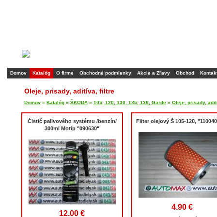
Domov
Katalóg
O firme
Obchodné podmienky
Akcie a Zľavy
Obchod
Kontak
Oleje, prisady, aditíva, filtre
Domov
»
Katalóg
»
ŠKODA
»
105, 120, 130, 135, 136, Garde
»
Oleje, prisady, adití
Čistič palivového systému /benzín/
Filter olejový Š 105-120, "11004
300ml Motip "090630"
4.90 €
12.00 €