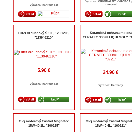
Výrobca: ORIGINÁLNY VÝROBCA 
prvovýrob
Výrobca: nahrada EU
Keramická ochrana motora
Filter vzduchový Š 105, 120,1203,
CERATEC 300ml LIQUI MOLY "3
"113946210"
5.90 €
24.90 €
Výrobca: nahrada EU
Výrobca: Germany
Olej motorový Castrol Magnatec
Olej motorový Castrol Magna
15W-40 1L, "100225"
15W-40 4L, "100221"