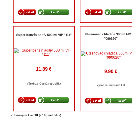
Utesnovač chladiča 300ml MO
Super benzín aditív 500 ml VIF "111"
"090620"
11.89 €
9.90 €
Výrobca: Česká republika
Výrobca: nahrada EU
Zobrazujem
1
až
18
(z
18
produktov)