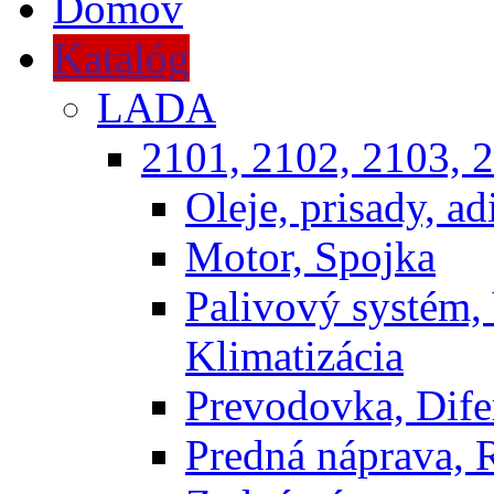
Domov
Katalóg
LADA
2101, 2102, 2103, 2
Oleje, prisady, adi
Motor, Spojka
Palivový systém,
Klimatizácia
Prevodovka, Dife
Predná náprava, 