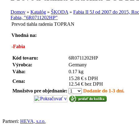
Domov
»
Katalóg
»
ŠKODA
»
Fabia II 5J od 2007 do 2015, Ro
Fabia, "6R0711202HP"
Prevod tiahla radenia TOPRAN
Vhodná na:
-Fabia
Kód tovaru:
6R0711202HP
Výrobca:
Germany
Váha:
0.17 kg
15.28 € s DPH
Cena:
12.54 € bez DPH
Množstvo pre objednanie:
Dodanie do 1-3 dní.
Partneri:
HEVA, s.r.o.