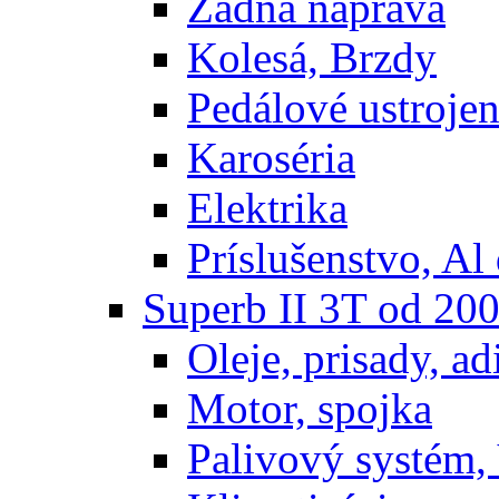
Zadná náprava
Kolesá, Brzdy
Pedálové ustrojen
Karoséria
Elektrika
Príslušenstvo, Al 
Superb II 3T od 20
Oleje, prisady, adi
Motor, spojka
Palivový systém,