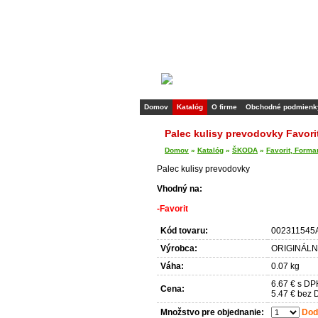
Domov
Katalóg
O firme
Obchodné podmienk
Palec kulisy prevodovky Favori
Domov
»
Katalóg
»
ŠKODA
»
Favorit, Forma
Palec kulisy prevodovky
Vhodný na:
-Favorit
Kód tovaru:
002311545
Výrobca:
ORIGINÁLNY
Váha:
0.07 kg
6.67 € s DP
Cena:
5.47 € bez
Množstvo pre objednanie:
Doda