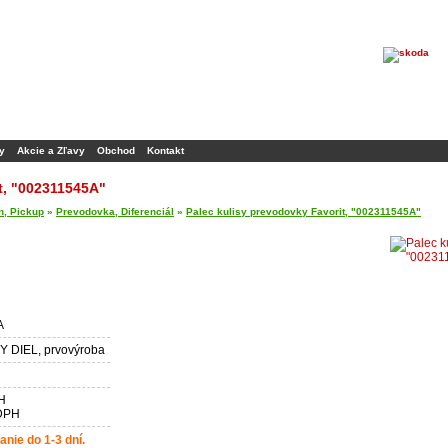
y
Akcie a Zľavy
Obchod
Kontakt
t, "002311545A"
n, Pickup
»
Prevodovka, Diferenciál
»
Palec kulisy prevodovky Favorit, "002311545A"
A
 DIEL, prvovýroba
H
 DPH
nie do 1-3 dní.