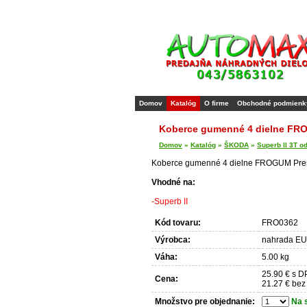
Domov
Katalóg
O firme
Obchodné podmienk
Koberce gumenné 4 dielne FRO
Domov
»
Katalóg
»
ŠKODA
»
Superb II 3T o
Koberce gumenné 4 dielne FROGUM Presn
Vhodné na:
-Superb II
Kód tovaru:
FRO0362
Výrobca:
nahrada EU
Váha:
5.00 kg
25.90 € s 
Cena:
21.27 € be
Množstvo pre objednanie:
Na 