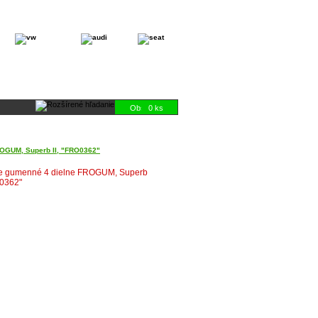
0 ks
OGUM, Superb II, "FRO0362"