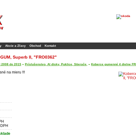
y
Akcie a Zľavy
Obchod
Kontakt
GUM, Superb II, "FRO0362"
d 2008 do 2015
»
Príslušenstvo, Al disky, Puklice, Stierače,
»
Koberce gumenné 4 dielne FR
é na mieru !!!
DPH
z DPH
sklade