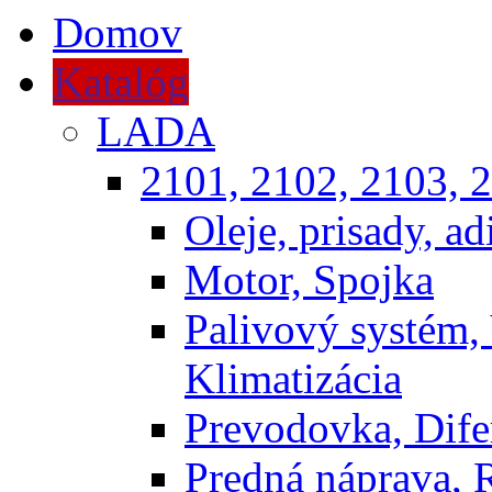
Domov
Katalóg
LADA
2101, 2102, 2103, 2
Oleje, prisady, adi
Motor, Spojka
Palivový systém,
Klimatizácia
Prevodovka, Dife
Predná náprava, 